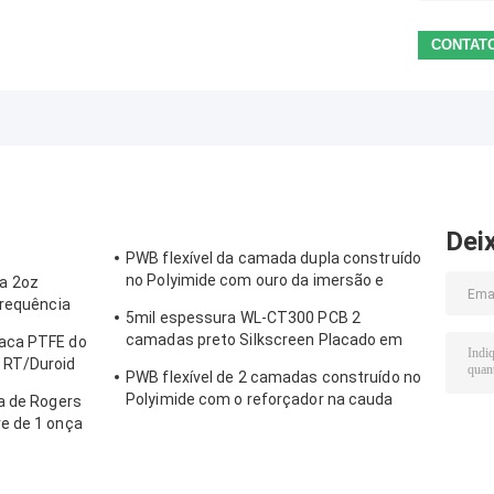
Dei
PWB flexível da camada dupla construído
no Polyimide com ouro da imersão e
a 2oz
reforçador do PI
frequência
5mil espessura WL-CT300 PCB 2
camadas preto Silkscreen Placado em
aca PTFE do
ouro puro
 RT/Duroid
PWB flexível de 2 camadas construído no
Polyimide com o reforçador na cauda
a de Rogers
para a bateria do tablet pc
e de 1 onça
milímetro