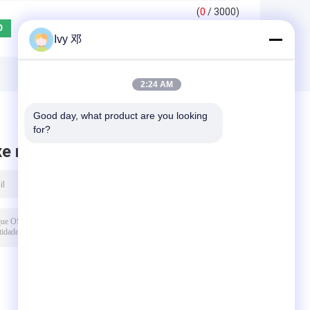
(
0
/ 3000)
Ivy 邓
2:24 AM
Good day, what product are you looking 
for?
xe mensagem