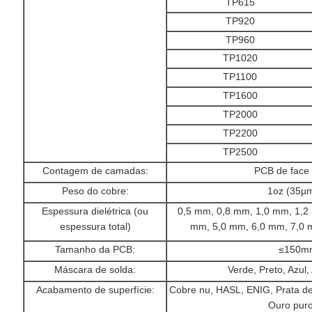
TP615
TP920
TP960
TP1020
TP1100
TP1600
TP2000
TP2200
TP2500
Contagem de camadas:
PCB de face 
Peso do cobre:
1oz (35µm
Espessura dielétrica (ou
0,5 mm, 0,8 mm, 1,0 mm, 1,2
espessura total)
mm, 5,0 mm, 6,0 mm, 7,0 
Tamanho da PCB:
≤150m
Máscara de solda:
Verde, Preto, Azul,
Acabamento de superfície:
Cobre nu, HASL, ENIG, Prata de
Ouro puro