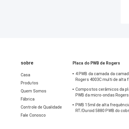
sobre
Placa do PWB de Rogers
4 PWB da camada da camad
Casa
Rogers 4003C multi de alta 
Produtos
para o radar automotivo
Compostos cerâmicos da pl
Quem Somos
PWB da micro-ondas Rogers
Fábrica
6010LM Rogers
PWB 15mil de alta frequênci
Controle de Qualidade
RT/Duroid 5880 PWB do cobr
Fale Conosco
para aplicações da onda de 