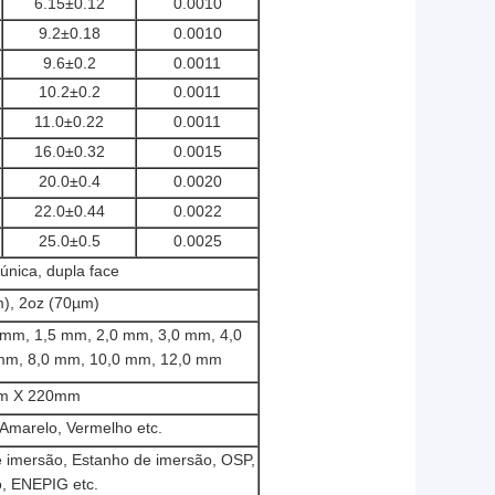
6.15±0.12
0.0010
9.2±0.18
0.0010
9.6±0.2
0.0011
10.2±0.2
0.0011
11.0±0.22
0.0011
16.0±0.32
0.0015
20.0±0.4
0.0020
22.0±0.44
0.0022
25.0±0.5
0.0025
única, dupla face
), 2oz (70µm)
 mm, 1,5 mm, 2,0 mm, 3,0 mm, 4,0
mm, 8,0 mm, 10,0 mm, 12,0 mm
m X 220mm
 Amarelo, Vermelho etc.
 imersão, Estanho de imersão, OSP,
, ENEPIG etc.