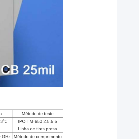
a
Método de teste
23
℃
IPC-TM-650 2.5.5.5
Linha de tiras presa
0 GHz
Método de comprimento