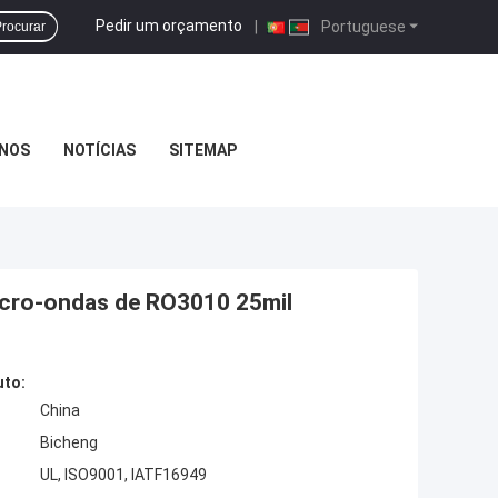
Pedir um orçamento
|
Portuguese
rocurar
NOS
NOTÍCIAS
SITEMAP
icro-ondas de RO3010 25mil
uto:
China
Bicheng
UL, ISO9001, IATF16949