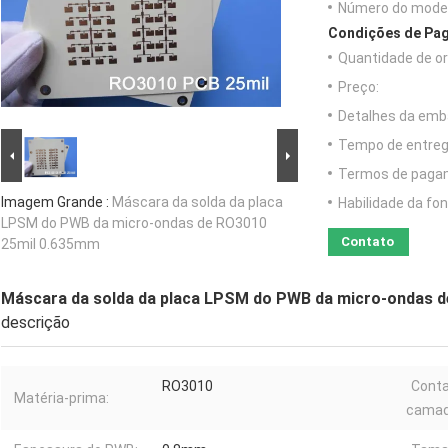
Número do model
Condições de Pag
Quantidade de o
Preço:
Detalhes da emb
Tempo de entreg
Termos de paga
Imagem Grande :
Máscara da solda da placa
Habilidade da fon
LPSM do PWB da micro-ondas de RO3010
Contato
25mil 0.635mm
Máscara da solda da placa LPSM do PWB da micro-ondas 
descrição
RO3010
Cont
Matéria-prima:
camad