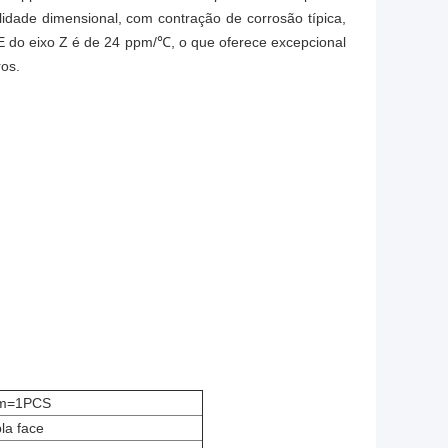
lidade dimensional, com contração de corrosão típica,
E do eixo Z é de 24 ppm/℃, o que oferece excepcional
os.
mm=1PCS
la face