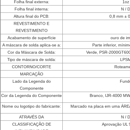
Folha final externa:
1oz
Folha final interna:
N / 
Altura final do PCB:
0,8 mm ± 
REVESTIMENTO E
REVESTIMENTO
Acabamento de superfície
ouro de i
A máscara de solda aplica-se a:
Parte inferior, míni
Cor da Máscara de Solda:
Verde, PSR-2000GT600D
Tipo de máscara de solda:
LPS
CONTORNO/CORTE
Roteam
MARCAÇÃO
Lado da Legenda do
Fund
Componente
Cor da Legenda do Componente
Branco, IJR-4000 MW
Nome ou logotipo do fabricante:
Marcado na placa em uma ÁREA
ATRAVÉS DA
N / 
CLASSIFICAÇÃO DE
Aprovação UL 