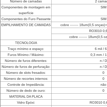
Número de camadas
2 cama
Componentes de montagem em
SIM
superfície
Componentes do Furo Passante
SIM
EMPILHAMENTO DE CAMADAS
cobre ------- 18um(0,5 onças)
RO3010 0,
cobre ------- 18um(0,5 o
TECNOLOGIA
Traço mínimo e espaço:
6 mil / 6
Furos Mínimo / Máximo:
0,3 mm / 
Número de furos diferentes:
n / D
Número de furos de perfuração:
n / D
Número de slots fresados:
0
Número de recortes internos:
0
Controle de Impedância:
não
Número de dedo de ouro:
0
MATERIAL DA PLACA
Vidro Epóxi:
RO3010 0