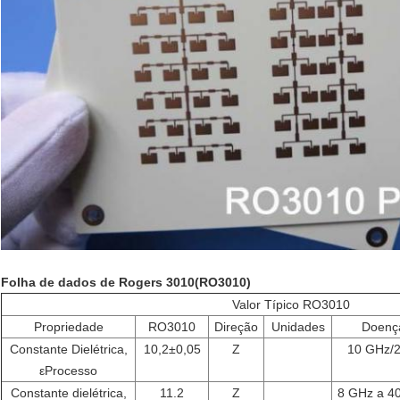
Folha de dados de Rogers 30
10
(RO30
10
)
Valor Típico RO3010
Propriedade
RO3010
Direção
Unidades
Doenç
Constante Dielétrica,
10,2±0,05
Z
10 GHz/
εProcesso
Constante dielétrica,
11.2
Z
8 GHz a 4