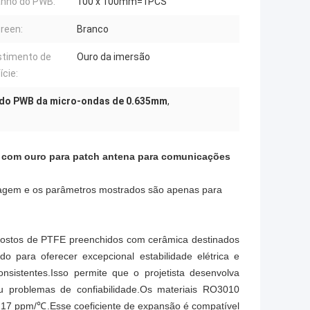
nho do PWB:
100 x 100mm=1PCS
creen:
Branco
timento de
Ouro da imersão
ície:
 do PWB da micro-ondas de 0.635mm
,
 com ouro para patch antena para comunicações
imagem e os parâmetros mostrados são apenas para
mpostos de PTFE preenchidos com cerâmica destinados
o para oferecer excepcional estabilidade elétrica e
sistentes.Isso permite que o projetista desenvolva
 problemas de confiabilidade.Os materiais RO3010
e 17 ppm/℃.Esse coeficiente de expansão é compatível