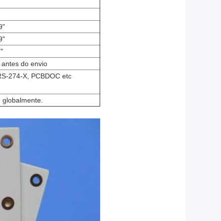
9"
9"
"
 antes do envio
 RS-274-X, PCBDOC etc
 globalmente.