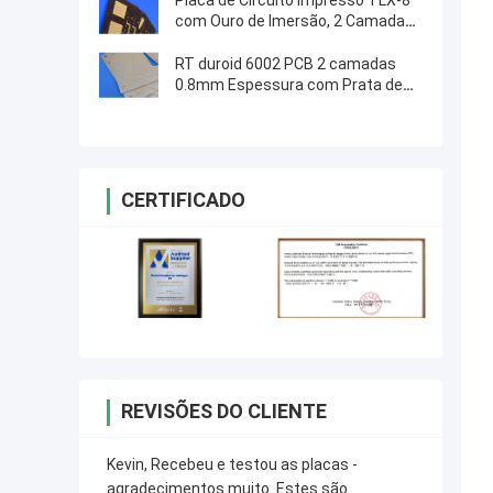
Placa de Circuito Impresso TLX-8
com Ouro de Imersão, 2 Camadas,
Laminado de 30mil para RF
RT duroid 6002 PCB 2 camadas
0.8mm Espessura com Prata de
Imersão
CERTIFICADO
REVISÕES DO CLIENTE
Kevin, Recebeu e testou as placas -
agradecimentos muito. Estes são