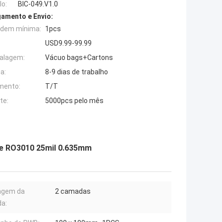
o:
BIC-049.V1.0
amento e Envio:
rdem mínima:
1pcs
USD9.99-99.99
alagem:
Vácuo bags+Cartons
a:
8-9 dias de trabalho
mento:
T/T
te:
5000pcs pelo mês
de RO3010 25mil 0.635mm
agem da
2 camadas
a: