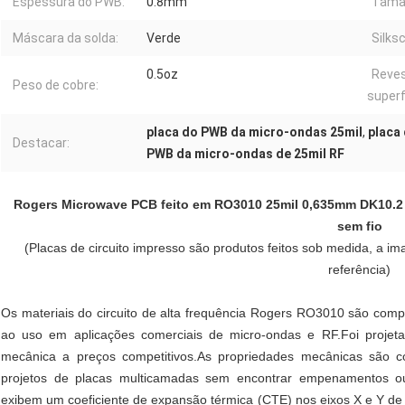
Espessura do PWB:
0.8mm
Tama
Máscara da solda:
Verde
Silks
0.5oz
Reves
Peso de cobre:
superf
placa do PWB da micro-ondas 25mil
,
placa
Destacar:
PWB da micro-ondas de 25mil RF
Rogers Microwave PCB feito em RO3010 25mil 0,635mm DK10.2
sem fio
(Placas de circuito impresso são produtos feitos sob medida, a 
referência)
Os materiais do circuito de alta frequência Rogers RO3010 são co
ao uso em aplicações comerciais de micro-ondas e RF.Foi projetad
mecânica a preços competitivos.As propriedades mecânicas são con
projetos de placas multicamadas sem encontrar empenamentos ou
exibem um coeficiente de expansão térmica (CTE) nos eixos X e Y d