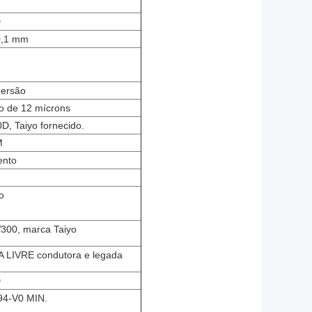
D
0,1 mm
mersão
mo de 12 mícrons
, Taiyo fornecido.
M
ento
o
300, marca Taiyo
 LIVRE condutora e legada
D
94-V0 MIN.