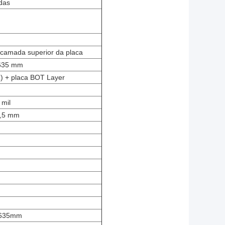
das
+camada superior da placa
635 mm
z) + placa BOT Layer
 mil
1,5 mm
,635mm