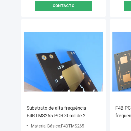
CONTACTO
Substrato de alta frequência
F4B PCB
F4BTMS265 PCB 30mil de 2
frequê
camadas
mm 0,2
Material Básico:F4BTMS265
mm