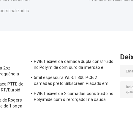
personalizados
Dei
PWB flexível da camada dupla construído
no Polyimide com ouro da imersão e
a 2oz
reforçador do PI
frequência
5mil espessura WL-CT300 PCB 2
camadas preto Silkscreen Placado em
aca PTFE do
ouro puro
 RT/Duroid
PWB flexível de 2 camadas construído no
Polyimide com o reforçador na cauda
a de Rogers
para a bateria do tablet pc
e de 1 onça
milímetro