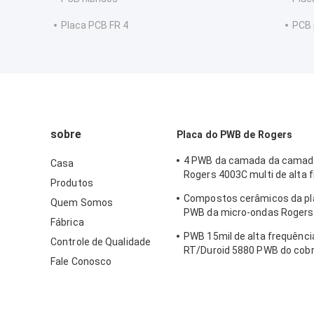
Placa PCB FR 4
PCB 
sobre
Placa do PWB de Rogers
4 PWB da camada da camad
Casa
Rogers 4003C multi de alta 
Produtos
para o radar automotivo
Compostos cerâmicos da pl
Quem Somos
PWB da micro-ondas Rogers
Fábrica
6010LM Rogers
PWB 15mil de alta frequênci
Controle de Qualidade
RT/Duroid 5880 PWB do cobr
Fale Conosco
para aplicações da onda de 