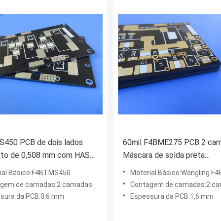
450 PCB de dois lados
60mil F4BME275 PCB 2 ca
ato de 0,508 mm com HASL
Máscara de solda preta
e chumbo
Revestimento de ouro puro
ial Básico:F4BTMS450
Material Básico:Wangling F
gem de camadas:2 camadas
Contagem de camadas:2 c
sura da PCB:0,6 mm
Espessura da PCB:1,6 mm