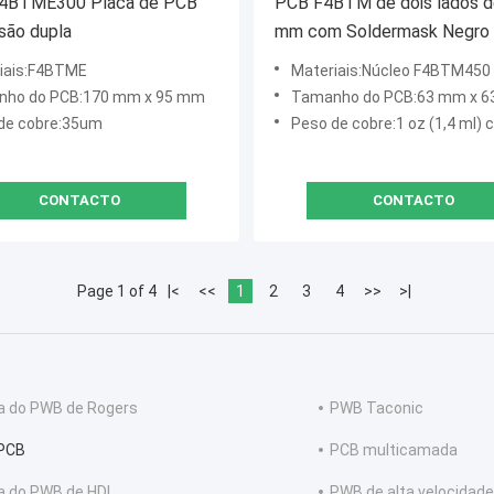
4BTME300 Placa de PCB
PCB F4BTM de dois lados d
são dupla
mm com Soldermask Negro 
de Imersão
iais:F4BTME
Materiais:Núcleo F4BTM450
ho do PCB:170 mm x 95 mm
Tamanho do PCB:63 mm x 63 mm = 1 PCS, +
de cobre:35um
Peso de cobre:1 oz (1,4 ml) camadas
CONTACTO
CONTACTO
Page 1 of 4
|<
<<
1
2
3
4
>>
>|
a do PWB de Rogers
PWB Taconic
PCB
PCB multicamada
a do PWB de HDI
PWB de alta velocidade