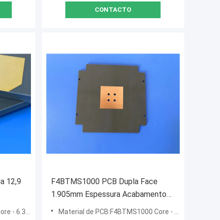
CONTACTO
 12,9
F4BTMS1000 PCB Dupla Face
1.905mm Espessura Acabamento
Ouro por Imersão
mm (250mil)
Material de PCB:F4BTMS1000 Core - 1.905 mm (75 mil)