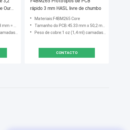
e 3,2
F4BM265 Protótipos de PCB
e Ouro
rápido 3 mm HASL livre de chumbo
Materiais:F4BM265 Core
/- 0,15 mm
Tamanho do PCB:45.33 mm x 50,2 mm = 1 PCS, +/- 0,15 mm
 exteriores
Peso de cobre:1 oz (1,4 ml) camadas exteriores
CONTACTO