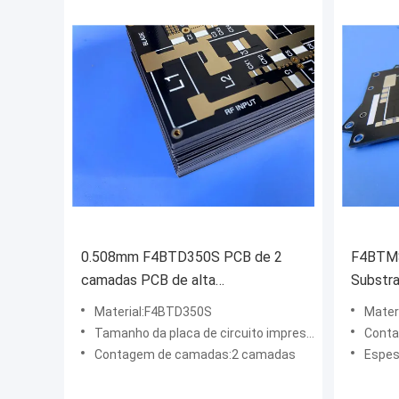
0.508mm F4BTD350S PCB de 2
F4BTMS
camadas PCB de alta
Substr
condutividade térmica
livre d
Material:F4BTD350S
Mater
Tamanho da placa de circuito impresso:79 mm × 110 mm (tolerância de ± 0,15 mm, 1 peça)
Conta
Contagem de camadas:2 camadas
Espes