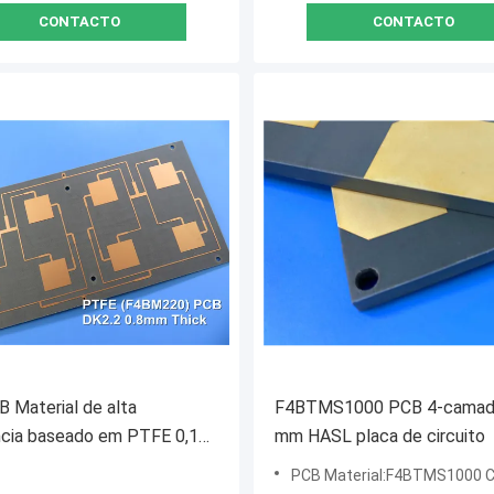
CONTACTO
CONTACTO
 Material de alta
F4BTMS1000 PCB 4-camada
ncia baseado em PTFE 0,17
mm HASL placa de circuito
5 mm 0,5 mm 0,8 mm 1,0
PCB Material:F4BTMS1000 Core - 6.35 