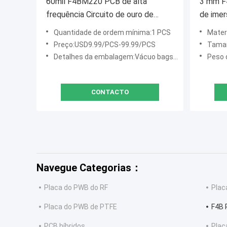
60mil F4BM220 PCB de alta
3 mm F
frequência Circuito de ouro de
de imer
imersão dupla
Quantidade de ordem mínima:1 PCS
Mater
Preço:USD9.99/PCS-99.99/PCS
Taman
Detalhes da embalagem:Vácuo bags+Cartons
Peso 
CONTACTO
Navegue Categorias：
Placa do PWB do RF
Plac
Placa do PWB de PTFE
F4B 
PCB híbridos
Plac