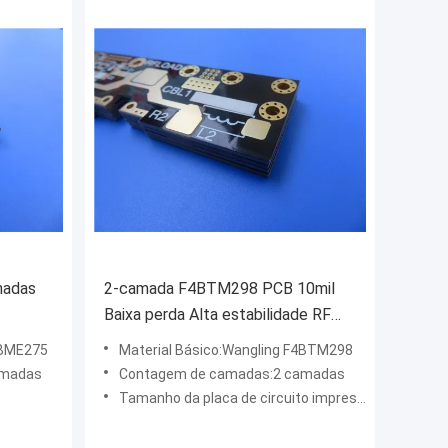
madas
2-camada F4BTM298 PCB 10mil
Baixa perda Alta estabilidade RF
PCB de microondas
4BME275
Material Básico:Wangling F4BTM298
amadas
Contagem de camadas:2 camadas
Tamanho da placa de circuito impresso:109 mm × 54,5 mm (tolerância de ± 0,15 mm, 1 peça)