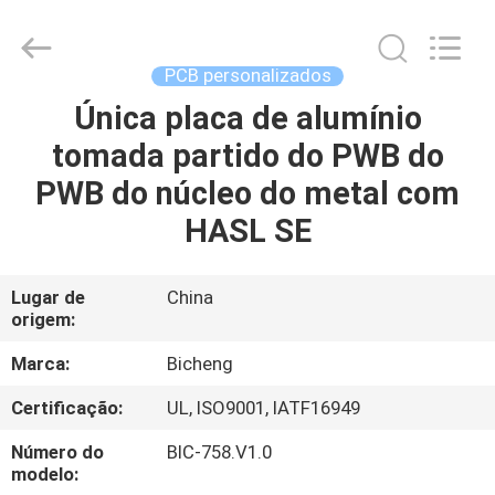
2026
Bicheng
Electronics
Technology
Co.,
PCB personalizados
Ltd.
All
Rights
Única placa de alumínio
PARA
Reserved.
tomada partido do PWB do
CASA
PWB do núcleo do metal com
PRODUTOS
HASL SE
VÍDEOS
Lugar de
China
origem:
SOBRE
Marca:
Bicheng
NÓS
Certificação:
UL, ISO9001, IATF16949
Número do
BIC-758.V1.0
VISITA
modelo: