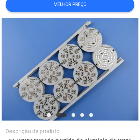
MAPA
MELHOR PREÇO
DO
SITE
POLÍTICA
DE
PRIVACIDADE
Descrição de produto