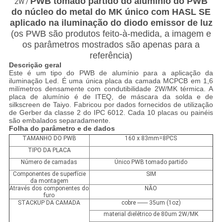
PWB tomado partido do alumínio do PWB
2W /
do núcleo do metal do MK único com HASL SE
aplicado na iluminação do diodo emissor de luz
(os PWB são produtos feito-à-medida, a imagem e
os parâmetros mostrados são apenas para a
referência)
Descrição geral
Este é um tipo do PWB de alumínio para a aplicação da
iluminação Led. É uma única placa da camada MCPCB em 1,6
milímetros densamente com condutibilidade 2W/MK térmica. A
placa de alumínio é de ITEQ, de máscara da solda e de
silkscreen de Taiyo. Fabricou por dados fornecidos de utilização
de Gerber da classe 2 do IPC 6012. Cada 10 placas ou painéis
são embalados separadamente.
Folha do parâmetro e de dados
TAMANHO DO PWB
160 x 83mm=8PCS
TIPO DA PLACA
Número de camadas
Único PWB tomado partido
Componentes de superfície
SIM
da montagem
Através dos componentes do
NÃO
furo
STACKUP DA CAMADA
cobre ------- 35um (1oz)
material dielétrico de 80um 2W/MK