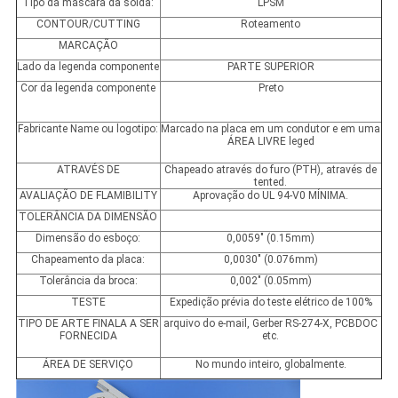
Tipo da máscara da solda:
LPSM
CONTOUR/CUTTING
Roteamento
MARCAÇÃO
Lado da legenda componente
PARTE SUPERIOR
Cor da legenda componente
Preto
Fabricante Name ou logotipo:
Marcado na placa em um condutor e em uma
ÁREA LIVRE leged
ATRAVÉS DE
Chapeado através do furo (PTH), através de
tented.
AVALIAÇÃO DE FLAMIBILITY
Aprovação do UL 94-V0 MÍNIMA.
TOLERÂNCIA DA DIMENSÃO
Dimensão do esboço:
0,0059" (0.15mm)
Chapeamento da placa:
0,0030" (0.076mm)
Tolerância da broca:
0,002" (0.05mm)
TESTE
Expedição prévia do teste elétrico de 100%
TIPO DE ARTE FINALA A SER
arquivo do e-mail, Gerber RS-274-X, PCBDOC
FORNECIDA
etc.
ÁREA DE SERVIÇO
No mundo inteiro, globalmente.