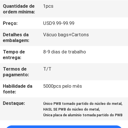
À
Quantidade de
1pcs
ordem mínima:
FÁBRICA
Preço:
USD9.99-99.99
CONTROLE
Detalhes da
Vácuo bags+Cartons
DE
embalagem:
QUALIDADE
Tempo de
8-9 dias de trabalho
entrega:
CONTACTE-
Termos de
T/T
pagamento:
NOS
Habilidade da
5000pcs pelo mês
fonte:
NOTÍCIAS
Destaque:
,
Único PWB tomado partido do núcleo do metal
,
HASL SE PWB do núcleo do metal
CASOS
Única placa de alumínio tomada partido do PWB