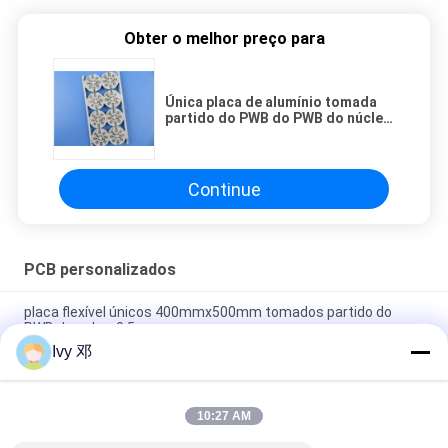
Obter o melhor preço para
Única placa de alumínio tomada
partido do PWB do PWB do núcleo
do metal com HASL SE
Continue
PCB personalizados
placa flexível únicos 400mmx500mm tomados partido do
PWB do cobre 0.5oz
Ivy 邓
Placa flexível dupla do PWB da camada 0.25mm com
reforçador do Polyimide
10:27 AM
Polyimide tomado partido impresso flexível da placa de
circuito de FPC único para o sistema de telemetria