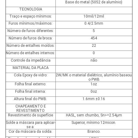
Base do metal (5052 de alumínio)
TECNOLOGIA
Traço e espaço mínimos:
10mil/12mil
Furos mínimos/máximos:
0.4/2.5mm
Número de furos diferentes:
5
Número de furos de broca:
454
Número de entalhes moídos:
22
Número de entalhes internos:
0
Controle da impedância
não
MATERIAL DA PLACA
Cola Epoxy de vidro:
2W/MK o material dielétrico, alumínio baseou
o PWB
Folha final externo:
1oz
Folha final interna:
0oz
Altura final do PWB:
1.6mm ±0.16
CHAPEAMENTO E
REVESTIMENTO
Revestimento de superfície
HASL, sem chumbo, Sn>=2.54µm
Solde a máscara para aplicar-
Superior, mínimo 12micon.
se a:
Cor da máscara da solda:
Branco.