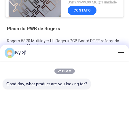
USD9.99-99.99 MOQ:1 unidade
CONTATO
Placa do PWB de Rogers
Rogers 5870 Multilayer UL Rogers PCB Board PTFE reforçado
com microfibra de vidro
Ivy 邓
RT/duroid 5880 PCB de alta frequência, 2 camadas, material
31mil
2:31 AM
RF PCB de 2 camadas 20mil RO4835 Substrato Negro
Silkscreen Imersão Ouro
Good day, what product are you looking for?
Categorias populares
Todos
Placa Do PWB De 
Placa Do PWB Do RF
Rogers
Placa Do PWB De 