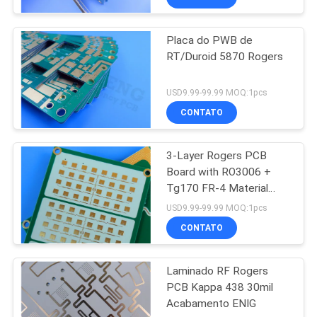
Placa do PWB de
RT/Duroid 5870 Rogers
USD9.99-99.99 MOQ:1pcs
CONTATO
3-Layer Rogers PCB
Board with RO3006 +
Tg170 FR-4 Material
0.86mm Thickness and
USD9.99-99.99 MOQ:1pcs
98mm x 30mm Size
CONTATO
Laminado RF Rogers
PCB Kappa 438 30mil
Acabamento ENIG