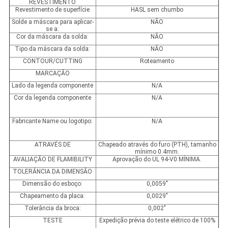
REVESTIMENTO
Revestimento de superfície
HASL sem chumbo
Solde a máscara para aplicar-
NÃO
se a:
Cor da máscara da solda:
NÃO
Tipo da máscara da solda:
NÃO
CONTOUR/CUTTING
Roteamento
MARCAÇÃO
Lado da legenda componente
N/A
Cor da legenda componente
N/A
Fabricante Name ou logotipo:
N/A
ATRAVÉS DE
Chapeado através do furo (PTH), tamanho
mínimo 0.4mm.
AVALIAÇÃO DE FLAMIBILITY
Aprovação do UL 94-V0 MÍNIMA.
TOLERÂNCIA DA DIMENSÃO
Dimensão do esboço:
0,0059"
Chapeamento da placa:
0,0029"
Tolerância da broca:
0,002"
TESTE
Expedição prévia do teste elétrico de 100%