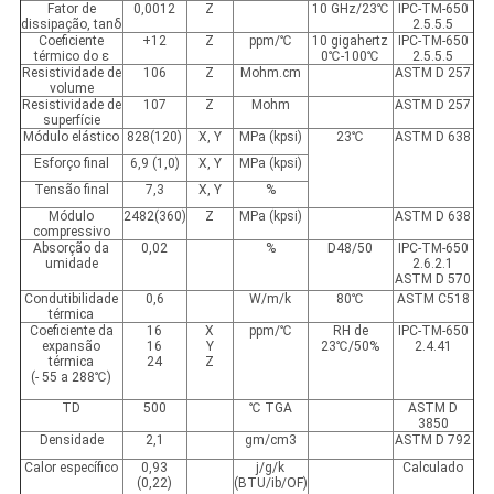
Fator de
0,0012
Z
10 GHz/23℃
IPC-TM-650
dissipação, tanδ
2.5.5.5
Coeficiente
+12
Z
ppm/℃
10 gigahertz
IPC-TM-650
térmico do ε
0℃-100℃
2.5.5.5
Resistividade de
106
Z
Mohm.cm
ASTM D 257
volume
Resistividade de
107
Z
Mohm
ASTM D 257
superfície
Módulo elástico
828(120)
X, Y
MPa (kpsi)
23℃
ASTM D 638
Esforço final
6,9 (1,0)
X, Y
MPa (kpsi)
Tensão final
7,3
X, Y
%
Módulo
2482(360)
Z
MPa (kpsi)
ASTM D 638
compressivo
Absorção da
0,02
%
D48/50
IPC-TM-650
umidade
2.6.2.1
ASTM D 570
Condutibilidade
0,6
W/m/k
80℃
ASTM C518
térmica
Coeficiente da
16
X
ppm/℃
RH de
IPC-TM-650
expansão
16
Y
23℃/50%
2.4.41
térmica
24
Z
(- 55 a 288℃)
TD
500
℃ TGA
ASTM D
3850
Densidade
2,1
gm/cm3
ASTM D 792
Calor específico
0,93
j/g/k
Calculado
(0,22)
(BTU/ib/OF)