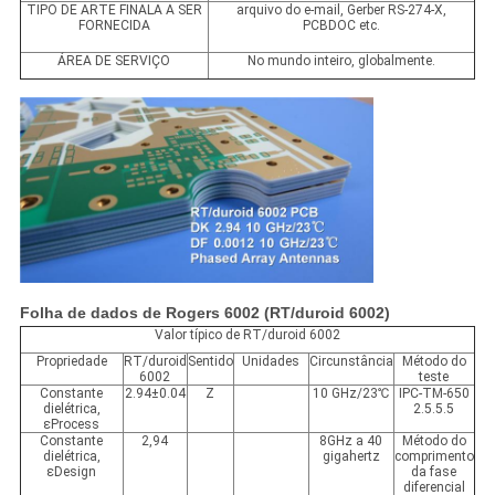
TIPO DE ARTE FINALA A SER
arquivo do e-mail, Gerber RS-274-X,
FORNECIDA
PCBDOC etc.
ÁREA DE SERVIÇO
No mundo inteiro, globalmente.
Folha de dados de Rogers 6002 (RT/duroid 6002)
Valor típico de RT/duroid 6002
Propriedade
RT/duroid
Sentido
Unidades
Circunstância
Método do
6002
teste
Constante
2.94±0.04
Z
10 GHz/23℃
IPC-TM-650
dielétrica,
2.5.5.5
εProcess
Constante
2,94
8GHz a 40
Método do
dielétrica,
gigahertz
comprimento
εDesign
da fase
diferencial