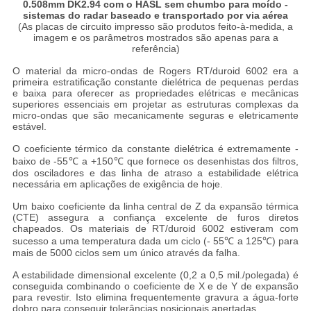
0.508mm DK2.94 com o HASL sem chumbo para moído -
sistemas do radar baseado e transportado por via aérea
(As placas de circuito impresso são produtos feito-à-medida, a
imagem e os parâmetros mostrados são apenas para a
referência)
O material da micro-ondas de Rogers RT/duroid 6002 era a
primeira estratificação constante dielétrica de pequenas perdas
e baixa para oferecer as propriedades elétricas e mecânicas
superiores essenciais em projetar as estruturas complexas da
micro-ondas que são mecanicamente seguras e eletricamente
estável.
O coeficiente térmico da constante dielétrica é extremamente -
baixo de -55℃ a +150℃ que fornece os desenhistas dos filtros,
dos osciladores e das linha de atraso a estabilidade elétrica
necessária em aplicações de exigência de hoje.
Um baixo coeficiente da linha central de Z da expansão térmica
(CTE) assegura a confiança excelente de furos diretos
chapeados. Os materiais de RT/duroid 6002 estiveram com
sucesso a uma temperatura dada um ciclo (- 55℃ a 125℃) para
mais de 5000 ciclos sem um único através da falha.
A estabilidade dimensional excelente (0,2 a 0,5 mil./polegada) é
conseguida combinando o coeficiente de X e de Y de expansão
para revestir. Isto elimina frequentemente gravura a água-forte
dobro para conseguir tolerâncias posicionais apertadas.