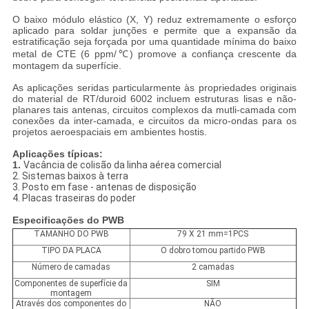
O baixo módulo elástico (X, Y) reduz extremamente o esforço
aplicado para soldar junções e permite que a expansão da
estratificação seja forçada por uma quantidade mínima do baixo
metal de CTE (6 ppm/℃) promove a confiança crescente da
montagem da superfície.
As aplicações seridas particularmente às propriedades originais
do material de RT/duroid 6002 incluem estruturas lisas e não-
planares tais antenas, circuitos complexos da mutli-camada com
conexões da inter-camada, e circuitos da micro-ondas para os
projetos aeroespaciais em ambientes hostis.
Aplicações típicas:
1.
Vacância de colisão da linha aérea comercial
2. Sistemas baixos à terra
3. Posto em fase - antenas de disposição
4. Placas traseiras do poder
Especificações do PWB
TAMANHO DO PWB
79 X 21 mm=1PCS
TIPO DA PLACA
O dobro tomou partido PWB
Número de camadas
2 camadas
Componentes de superfície da
SIM
montagem
Através dos componentes do
NÃO