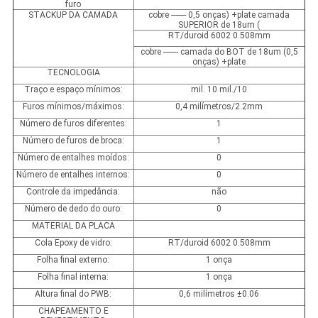
furo
STACKUP DA CAMADA
cobre ------- 0,5 onças) +plate camada
SUPERIOR de 18um (
RT/duroid 6002 0.508mm
cobre ------- camada do BOT de 18um (0,5
onças) +plate
TECNOLOGIA
Traço e espaço mínimos:
mil. 10 mil./10
Furos mínimos/máximos:
0,4 milímetros/2.2mm
Número de furos diferentes:
1
Número de furos de broca:
1
Número de entalhes moídos:
0
Número de entalhes internos:
0
Controle da impedância:
não
Número de dedo do ouro:
0
MATERIAL DA PLACA
Cola Epoxy de vidro:
RT/duroid 6002 0.508mm
Folha final externo:
1 onça
Folha final interna:
1 onça
Altura final do PWB:
0,6 milímetros ±0.06
CHAPEAMENTO E