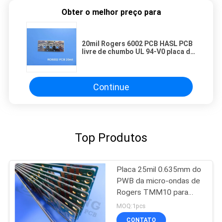
Obter o melhor preço para
20mil Rogers 6002 PCB HASL PCB
livre de chumbo UL 94-V0 placa de
circuito duplo
Continue
Top Produtos
Placa 25mil 0.635mm do
PWB da micro-ondas de
Rogers TMM10 para
polarizadores dielétricos
MOQ:1pcs
CONTATO