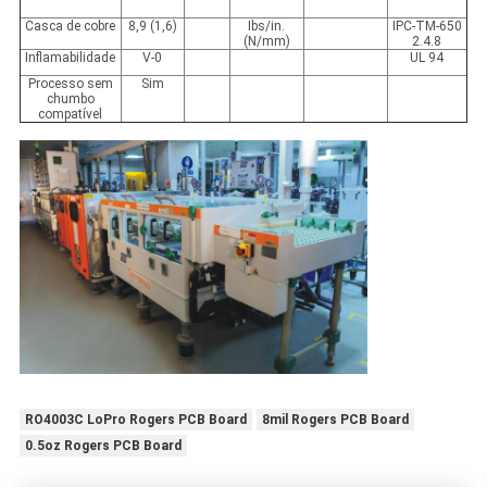
Casca de cobre
8,9 (1,6)
Ibs/in.
IPC-TM-650
(N/mm)
2.4.8
Inflamabilidade
V-0
UL 94
Processo sem
Sim
chumbo
compatível
RO4003C LoPro Rogers PCB Board
8mil Rogers PCB Board
0.5oz Rogers PCB Board