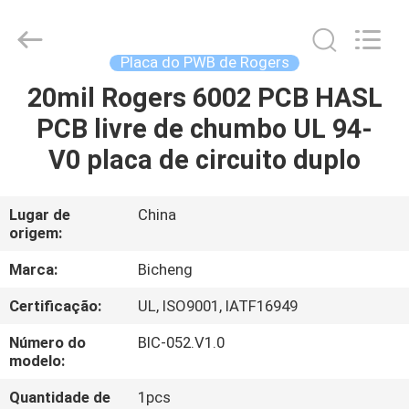
2026
Bicheng
Electronics
Technology
Co.,
Placa do PWB de Rogers
Ltd.
All
Rights
20mil Rogers 6002 PCB HASL
PARA
Reserved.
PCB livre de chumbo UL 94-
CASA
V0 placa de circuito duplo
PRODUTOS
Lugar de
China
origem:
VÍDEOS
Marca:
Bicheng
SOBRE
Certificação:
UL, ISO9001, IATF16949
NÓS
Número do
BIC-052.V1.0
modelo:
VISITA
Quantidade de
1pcs