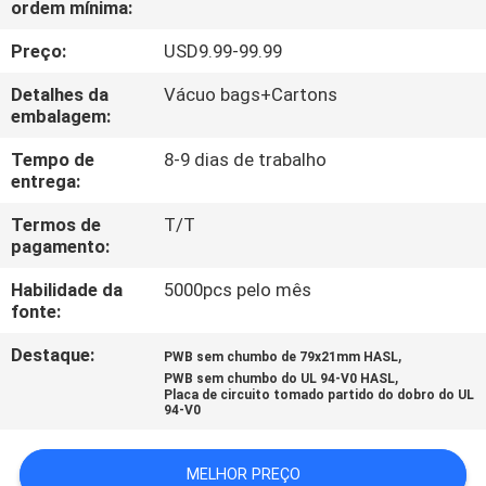
ordem mínima:
À
FÁBRICA
Preço:
USD9.99-99.99
Detalhes da
Vácuo bags+Cartons
CONTROLE
embalagem:
DE
Tempo de
8-9 dias de trabalho
entrega:
QUALIDADE
Termos de
T/T
pagamento:
CONTACTE-
Habilidade da
5000pcs pelo mês
NOS
fonte:
Destaque:
,
PWB sem chumbo de 79x21mm HASL
NOTÍCIAS
,
PWB sem chumbo do UL 94-V0 HASL
Placa de circuito tomado partido do dobro do UL
94-V0
CASOS
MELHOR PREÇO