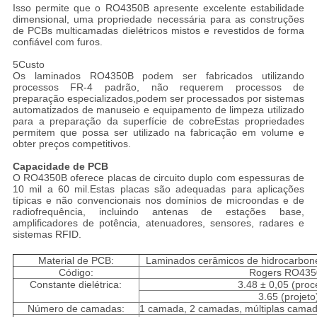
Isso permite que o RO4350B apresente excelente estabilidade
dimensional, uma propriedade necessária para as construções
de PCBs multicamadas dielétricos mistos e revestidos de forma
confiável com furos.
5Custo
Os laminados RO4350B podem ser fabricados utilizando
processos FR-4 padrão, não requerem processos de
preparação especializados,podem ser processados por sistemas
automatizados de manuseio e equipamento de limpeza utilizado
para a preparação da superfície de cobreEstas propriedades
permitem que possa ser utilizado na fabricação em volume e
obter preços competitivos.
Capacidade de PCB
O RO4350B oferece placas de circuito duplo com espessuras de
10 mil a 60 mil.Estas placas são adequadas para aplicações
típicas e não convencionais nos domínios de microondas e de
radiofrequência, incluindo antenas de estações base,
amplificadores de potência, atenuadores, sensores, radares e
sistemas RFID.
Material de PCB:
Laminados cerâmicos de hidrocarbone
Código:
Rogers RO43
Constante dielétrica:
3.48 ± 0,05 (proc
3.65 (projeto
Número de camadas:
1 camada, 2 camadas, múltiplas camada