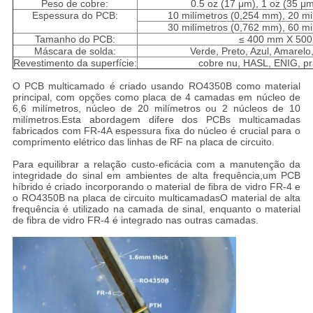
Peso de cobre:
0.5 oz (17 μm), 1 oz (35 μm
Espessura do PCB:
10 milímetros (0,254 mm), 20 m
30 milímetros (0,762 mm), 60 m
Tamanho do PCB:
≤ 400 mm X 50
Máscara de solda:
Verde, Preto, Azul, Amarelo
Revestimento da superfície:
cobre nu, HASL, ENIG, pra
O PCB multicamado é criado usando RO4350B como material
principal, com opções como placa de 4 camadas em núcleo de
6,6 milímetros, núcleo de 20 milímetros ou 2 núcleos de 10
milímetros.Esta abordagem difere dos PCBs multicamadas
fabricados com FR-4A espessura fixa do núcleo é crucial para o
comprimento elétrico das linhas de RF na placa de circuito.
Para equilibrar a relação custo-eficácia com a manutenção da
integridade do sinal em ambientes de alta frequência,um PCB
híbrido é criado incorporando o material de fibra de vidro FR-4 e
o RO4350B na placa de circuito multicamadasO material de alta
frequência é utilizado na camada de sinal, enquanto o material
de fibra de vidro FR-4 é integrado nas outras camadas.