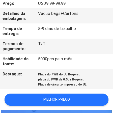
À
Preço:
USD9.99-99.99
FÁBRICA
Detalhes da
Vácuo bags+Cartons
embalagem:
CONTROLE
Tempo de
8-9 dias de trabalho
entrega:
DE
Termos de
T/T
QUALIDADE
pagamento:
Habilidade da
5000pcs pelo mês
CONTACTE-
fonte:
NOS
Destaque:
,
Placa do PWB do UL Rogers
,
placa do PWB de 0.5oz Rogers
NOTÍCIAS
Placa de circuito impresso do UL
MELHOR PREÇO
CASOS