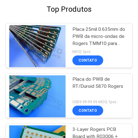
Top Produtos
Placa 25mil 0.635mm do
PWB da micro-ondas de
Rogers TMM10 para
polarizadores dielétricos
MOQ:1pcs
CONTATO
Placa do PWB de
RT/Duroid 5870 Rogers
USD9.99-99.99 MOQ:1pcs
CONTATO
3-Layer Rogers PCB
Board with RO3006 +