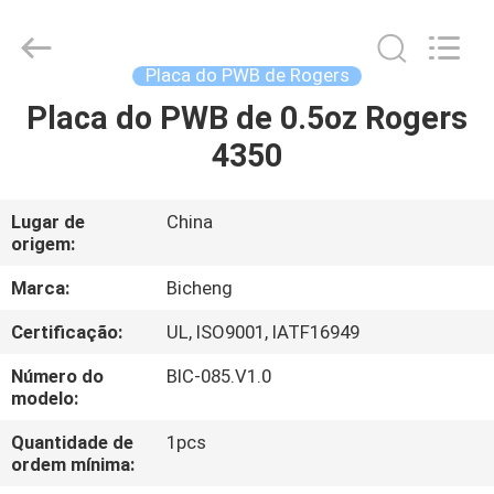
2026
Bicheng
Electronics
Technology
Co.,
Placa do PWB de Rogers
Ltd.
All
Rights
Placa do PWB de 0.5oz Rogers
PARA
Reserved.
4350
CASA
PRODUTOS
Lugar de
China
origem:
VÍDEOS
Marca:
Bicheng
Certificação:
UL, ISO9001, IATF16949
SOBRE
Número do
BIC-085.V1.0
NÓS
modelo:
Quantidade de
1pcs
ordem mínima:
VISITA