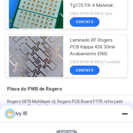
Tg170 FR-4 Material
0.86mm Thickness and
USD9.99-99.99 MOQ:1pcs
98mm x 30mm Size
CONTATO
Laminado RF Rogers
PCB Kappa 438 30mil
Acabamento ENIG
USD9.99-99.99 MOQ:1 unidade
CONTATO
Placa do PWB de Rogers
Rogers 5870 Multilayer UL Rogers PCB Board PTFE reforçado
com microfibra de vidro
Ivy 邓
RT/duroid 5880 PCB de alta frequência, 2 camadas, material
31mil
1:07 AM