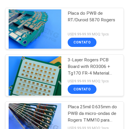
Placa do PWB de
RT/Duroid 5870 Rogers
USD9.99-99.99 MOQ:1pcs
CONTATO
3-Layer Rogers PCB
Board with RO3006 +
Tg170 FR-4 Material
0.86mm Thickness and
USD9.99-99.99 MOQ:1pcs
98mm x 30mm Size
CONTATO
Placa 25mil 0.635mm do
PWB da micro-ondas de
Rogers TMM10 para
polarizadores dielétricos
USD9.99-99.99 MOQ:1pcs