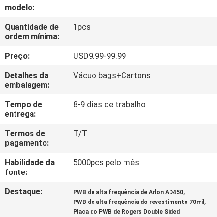
À
modelo:
FÁBRICA
Quantidade de
1pcs
ordem mínima:
CONTROLE
Preço:
USD9.99-99.99
DE
Detalhes da
Vácuo bags+Cartons
QUALIDADE
embalagem:
Tempo de
8-9 dias de trabalho
entrega:
CONTACTE-
NOS
Termos de
T/T
pagamento:
Habilidade da
5000pcs pelo mês
NOTÍCIAS
fonte:
Destaque:
,
PWB de alta frequência de Arlon AD450
CASOS
,
PWB de alta frequência do revestimento 70mil
Placa do PWB de Rogers Double Sided