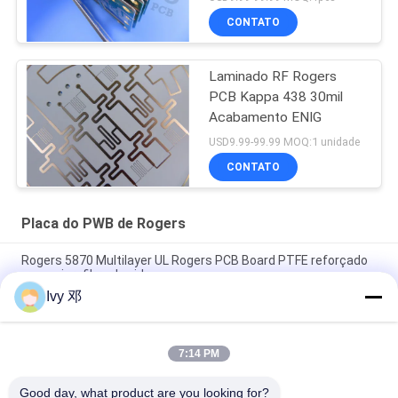
CONTATO
Laminado RF Rogers
PCB Kappa 438 30mil
Acabamento ENIG
USD9.99-99.99 MOQ:1 unidade
CONTATO
Placa do PWB de Rogers
Rogers 5870 Multilayer UL Rogers PCB Board PTFE reforçado
com microfibra de vidro
Ivy 邓
RT/duroid 5880 PCB de alta frequência, 2 camadas, material
31mil
7:14 PM
RF PCB de 2 camadas 20mil RO4835 Substrato Negro
Silkscreen Imersão Ouro
Good day, what product are you looking for?