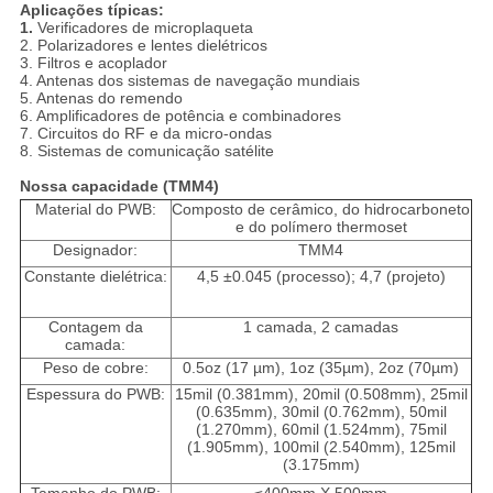
Aplicações típicas:
1.
Verificadores de microplaqueta
2. Polarizadores e lentes dielétricos
3. Filtros e acoplador
4. Antenas dos sistemas de navegação mundiais
5. Antenas do remendo
6. Amplificadores de potência e combinadores
7. Circuitos do RF e da micro-ondas
8. Sistemas de comunicação satélite
Nossa capacidade (TMM4)
Material do PWB:
Composto de cerâmico, do hidrocarboneto
e do polímero thermoset
Designador:
TMM4
Constante dielétrica:
4,5 ±0.045 (processo); 4,7 (projeto)
Contagem da
1 camada, 2 camadas
camada:
Peso de cobre:
0.5oz (17 µm), 1oz (35µm), 2oz (70µm)
Espessura do PWB:
15mil (0.381mm), 20mil (0.508mm), 25mil
(0.635mm), 30mil (0.762mm), 50mil
(1.270mm), 60mil (1.524mm), 75mil
(1.905mm), 100mil (2.540mm), 125mil
(3.175mm)