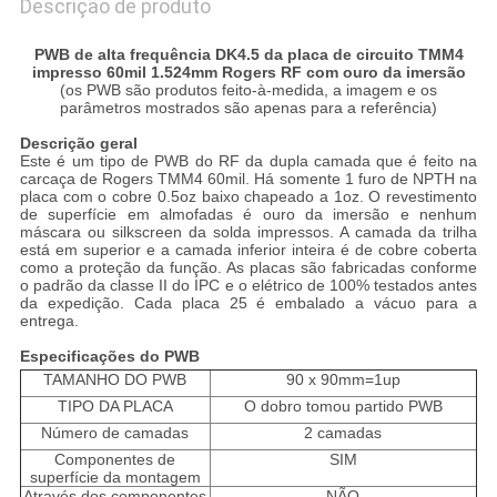
Descrição de produto
PWB de alta frequência DK4.5 da placa de circuito TMM4
impresso 60mil 1.524mm Rogers RF com ouro da imersão
(os PWB são produtos feito-à-medida, a imagem e os
parâmetros mostrados são apenas para a referência)
Descrição geral
Este é um tipo de PWB do RF da dupla camada que é feito na
carcaça de Rogers TMM4 60mil. Há somente 1 furo de NPTH na
placa com o cobre 0.5oz baixo chapeado a 1oz. O revestimento
de superfície em almofadas é ouro da imersão e nenhum
máscara ou silkscreen da solda impressos. A camada da trilha
está em superior e a camada inferior inteira é de cobre coberta
como a proteção da função. As placas são fabricadas conforme
o padrão da classe II do IPC e o elétrico de 100% testados antes
da expedição. Cada placa 25 é embalado a vácuo para a
entrega.
Especificações do PWB
TAMANHO DO PWB
90 x 90mm=1up
TIPO DA PLACA
O dobro tomou partido PWB
Número de camadas
2 camadas
Componentes de
SIM
superfície da montagem
Através dos componentes
NÃO