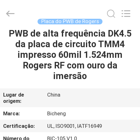
2026
Bicheng
Electronics
Technology
Co.,
Placa do PWB de Rogers
Ltd.
All
Rights
PWB de alta frequência DK4.5
PARA
Reserved.
da placa de circuito TMM4
CASA
impresso 60mil 1.524mm
PRODUTOS
Rogers RF com ouro da
imersão
VÍDEOS
Lugar de
China
origem:
SOBRE
NÓS
Marca:
Bicheng
Certificação:
UL, ISO9001, IATF16949
VISITA
Número do
BIC-105.V1.0