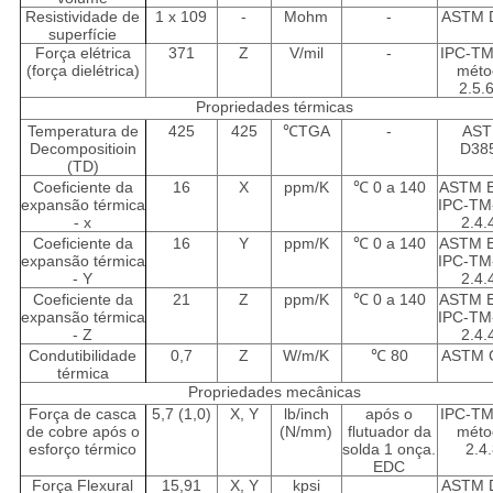
Resistividade de
1 x 109
-
Mohm
-
ASTM 
superfície
Força elétrica
371
Z
V/mil
-
IPC-TM
(força dielétrica)
méto
2.5.
Propriedades térmicas
Temperatura de
425
425
℃TGA
-
AS
Decompositioin
D38
(TD)
Coeficiente da
16
X
ppm/K
℃
0 a 140
ASTM E
expansão térmica
IPC-TM
- x
2.4.
Coeficiente da
16
Y
ppm/K
℃
0 a 140
ASTM E
expansão térmica
IPC-TM
- Y
2.4.
Coeficiente da
21
Z
ppm/K
℃
0 a 140
ASTM E
expansão térmica
IPC-TM
- Z
2.4.
Condutibilidade
0,7
Z
W/m/K
℃
80
ASTM 
térmica
Propriedades mecânicas
Força de casca
5,7 (1,0)
X, Y
lb/inch
após o
IPC-TM
de cobre após o
(N/mm)
flutuador da
méto
esforço térmico
solda 1 onça.
2.4
EDC
Força Flexural
15,91
X, Y
kpsi
ASTM 