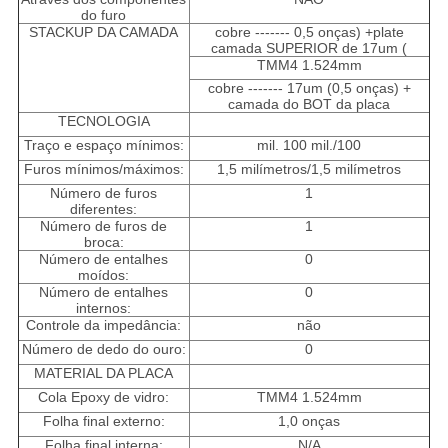
do furo
STACKUP DA CAMADA
cobre ------- 0,5 onças) +plate
camada SUPERIOR de 17um (
TMM4 1.524mm
cobre ------- 17um (0,5 onças) +
camada do BOT da placa
TECNOLOGIA
Traço e espaço mínimos:
mil. 100 mil./100
Furos mínimos/máximos:
1,5 milímetros/1,5 milímetros
Número de furos
1
diferentes:
Número de furos de
1
broca:
Número de entalhes
0
moídos:
Número de entalhes
0
internos:
Controle da impedância:
não
Número de dedo do ouro:
0
MATERIAL DA PLACA
Cola Epoxy de vidro:
TMM4 1.524mm
Folha final externo:
1,0 onças
Folha final interna:
N/A