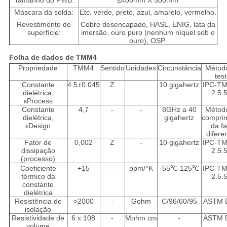
Tamanho do PWB:
≤400mm X 500mm
Máscara da solda:
Etc. verde, preto, azul, amarelo, vermelho.
Revestimento de
Cobre desencapado, HASL, ENIG, lata da
superfície:
imersão, ouro puro (nenhum níquel sob o
ouro), OSP.
Folha de dados de TMM4
Propriedade
TMM4
Sentido
Unidades
Circunstância
Métod
tes
Constante
4.5±0.045
Z
10 gigahertz
IPC-TM
dielétrica,
2.5.
εProcess
Constante
4,7
-
-
8GHz a 40
Métod
dielétrica,
gigahertz
compri
εDesign
da f
difere
Fator de
0,002
Z
-
10 gigahertz
IPC-TM
dissipação
2.5.
(processo)
Coeficiente
+15
-
ppm/°K
-55
℃-125℃
IPC-TM
térmico da
2.5.
constante
dielétrica
Resistência de
>2000
-
Gohm
C/96/60/95
ASTM 
isolação
Resistividade de
6 x 108
-
Mohm.cm
-
ASTM 
volume