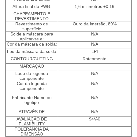
Altura final do PWB:
1,6 milímetros ±0.16
CHAPEAMENTO E
REVESTIMENTO
Revestimento de
Ouro da imersão, 89%
superfície
Solde a máscara para
N/A
aplicar-se a:
Cor da máscara da solda:
N/A
Tipo da máscara da solda:
LPI
CONTOUR/CUTTING
Roteamento
MARCAÇÃO
Lado da legenda
N/A
componente
Cor da legenda
N/A
componente
Fabricante Name ou
N/A
logotipo:
ATRAVÉS DE
N/A
AVALIAÇÃO DE
94V-0
FLAMIBILITY
TOLERÂNCIA DA
DIMENSÃO