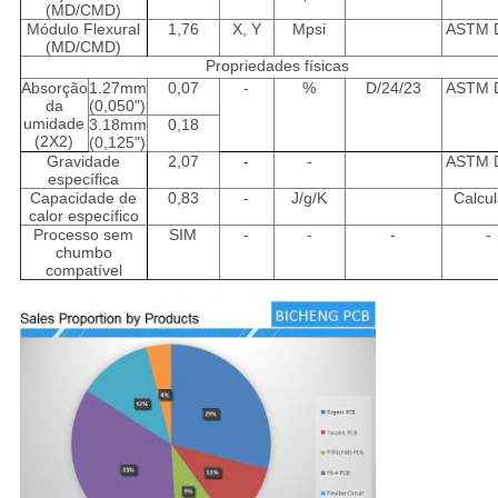
(MD/CMD)
Módulo Flexural
1,76
X, Y
Mpsi
ASTM 
(MD/CMD)
Propriedades físicas
Absorção
1.27mm
0,07
-
%
D/24/23
ASTM 
da
(0,050")
umidade
3.18mm
0,18
(2X2)
(0,125")
Gravidade
2,07
-
-
ASTM 
específica
Capacidade de
0,83
-
J/g/K
Calcu
calor específico
Processo sem
SIM
-
-
-
-
chumbo
compatível