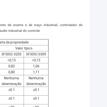
mento de exame e de traço industrial, controlador do
dio industrial do controle
ata da propriedade
Valor típico
SF305C 0205
SF305C 0309
<
0,15
<
0,15
0,82
1,06
0,80
1,11
Nenhuma
Nenhuma
delaminação
delaminação
±0.1
±0.1
±0.1
±0.1