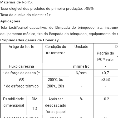
Materiais de RoHS;
Taxa elegível dos produtos de primeira produção: >95%
Taxa da queixa do cliente:
<1>
Aplicações
Tela táctil/painel capacitivo, de lâmpada do brinquedo tira, instru
equipamento médico, tira da lâmpada do brinquedo, equipamento de áu
Propriedades gerais de Coverlay
Artigo do teste
Condição do
Unidade
D
tratamento
Padrão do
IPC * valor
Fluxo da resina
milímetro
-
¹
da força de casca (
º
N/mm
≥
0,7
90)
288
℃
, 5s
≥
0,53
¹
do esforço térmico
288
℃
, 20s
-
-
Estabilidade
DM
Após ter
%
±0.2
dimensional
descascado
TD
fora o papel