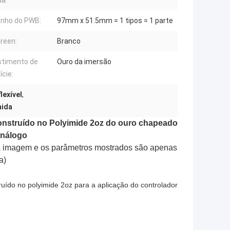
a:
nho do PWB:
97mm x 51.5mm = 1 tipos = 1 parte
creen:
Branco
timento de
Ouro da imersão
ície:
lexível
,
mida
 construído no Polyimide 2oz do ouro chapeado
análogo
a, a imagem e os parâmetros mostrados são apenas
a)
ruído no polyimide 2oz para a aplicação do controlador