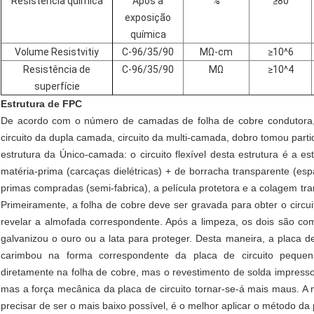
Resistência química
Após a
%
≥
80
exposição
química
Volume Resistvitiy
C-96/35/90
MΩ-cm
≥
10^6
Resistência de
C-96/35/90
MΩ
≥
10^4
superfície
Estrutura de FPC
De acordo com o número de camadas de folha de cobre condutora, 
circuito da dupla camada, circuito da multi-camada, dobro tomou parti
estrutura da Único-camada: o circuito flexível desta estrutura é a e
matéria-prima (carcaças dielétricas) + de borracha transparente (es
primas compradas (semi-fabrica), a película protetora e a colagem tr
Primeiramente, a folha de cobre deve ser gravada para obter o circuit
revelar a almofada correspondente. Após a limpeza, os dois são co
galvanizou o ouro ou a lata para proteger. Desta maneira, a placa d
carimbou na forma correspondente da placa de circuito pequen
diretamente na folha de cobre, mas o revestimento de solda impresso
mas a força mecânica da placa de circuito tornar-se-á mais maus. A 
precisar de ser o mais baixo possível, é o melhor aplicar o método da p