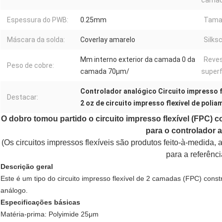
camad
Espessura do PWB:
0.25mm
Tama
Máscara da solda:
Coverlay amarelo
Silks
Μm interno exterior da camada 0 da
Reves
Peso de cobre:
camada 70μm/
superf
Controlador analógico Circuito impresso f
Destacar:
2 oz de circuito impresso flexível de polia
O dobro tomou partido o circuito impresso flexível (FPC)
para o controlador 
(Os circuitos impressos flexíveis são produtos feito-à-medid
para a referênci
Descrição geral
Este é um tipo do circuito impresso flexível de 2 camadas (FPC) const
análogo.
Especificações básicas
Matéria-prima: Polyimide 25μm