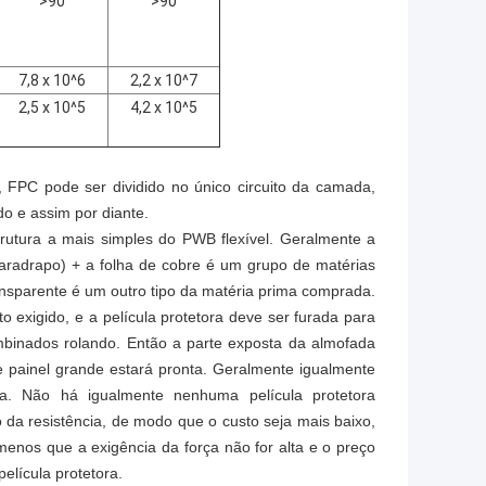
>
90
>
90
7,8 x 10^6
2,2 x 10^7
2,5 x 10^5
4,2 x 10^5
FPC pode ser dividido no único circuito da camada,
do e assim por diante.
strutura a mais simples do PWB flexível. Geralmente a
paradrapo) + a folha de cobre é um grupo de matérias
ansparente é um outro tipo da matéria prima comprada.
o exigido, e a película protetora deve ser furada para
mbinados rolando. Então a parte exposta da almofada
e painel grande estará pronta. Geralmente igualmente
a. Não há igualmente nenhuma película protetora
 da resistência, de modo que o custo seja mais baixo,
menos que a exigência da força não for alta e o preço
elícula protetora.