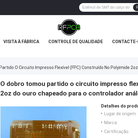
P
VISITA À FÁBRICA
CONTROLE DE QUALIDADE
CONTACTE-
artido O Circuito Impresso Flexível (FPC) Construído No Polyimide 2
O dobro tomou partido o circuito impresso fle
2oz do ouro chapeado para o controlador aná
Detalhes do prod
Lugar de origem:
Marca:
Certificação: