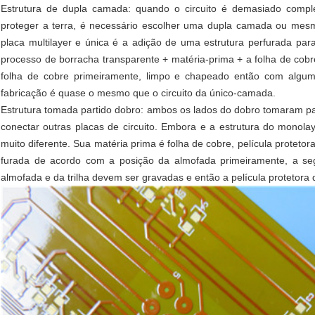
Estrutura de dupla camada: quando o circuito é demasiado comple
proteger a terra, é necessário escolher uma dupla camada ou mesmo
placa multilayer e única é a adição de uma estrutura perfurada pa
processo de borracha transparente + matéria-prima + a folha de cobr
folha de cobre primeiramente, limpo e chapeado então com algu
fabricação é quase o mesmo que o circuito da único-camada.
Estrutura tomada partido dobro: ambos os lados do dobro tomaram p
conectar outras placas de circuito. Embora e a estrutura do monol
muito diferente. Sua matéria prima é folha de cobre, película protetor
furada de acordo com a posição da almofada primeiramente, a segu
almofada e da trilha devem ser gravadas e então a película protetora 