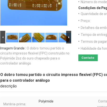
Número do model
Condições de Pag
Quantidade de o
Preço:
Detalhes da emb
Tempo de entreg
Termos de paga
Imagem Grande :
O dobro tomou partido o
Habilidade da fon
circuito impresso flexível (FPC) construído no
Contato
Polyimide 2oz do ouro chapeado para o
controlador análogo
O dobro tomou partido o circuito impresso flexível (FPC) 
para o controlador análogo
descrição
Polyimide
Cont
Matéria-prima: