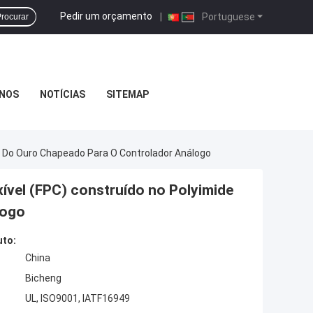
Pedir um orçamento
|
Portuguese
rocurar
NOS
NOTÍCIAS
SITEMAP
oz Do Ouro Chapeado Para O Controlador Análogo
xível (FPC) construído no Polyimide
logo
uto:
China
Bicheng
UL, ISO9001, IATF16949