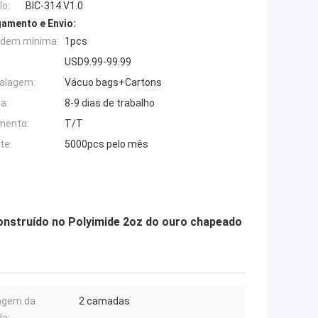
o:
BIC-314.V1.0
amento e Envio:
rdem mínima:
1pcs
USD9.99-99.99
alagem:
Vácuo bags+Cartons
a:
8-9 dias de trabalho
mento:
T/T
te:
5000pcs pelo mês
construído no Polyimide 2oz do ouro chapeado
agem da
2 camadas