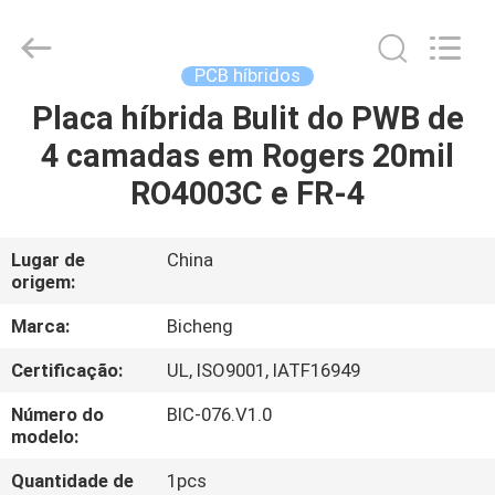
2026
Bicheng
Electronics
Technology
Co.,
PCB híbridos
Ltd.
All
Rights
Placa híbrida Bulit do PWB de
PARA
Reserved.
4 camadas em Rogers 20mil
CASA
RO4003C e FR-4
PRODUTOS
Lugar de
China
origem:
VÍDEOS
Marca:
Bicheng
SOBRE
Certificação:
UL, ISO9001, IATF16949
NÓS
Número do
BIC-076.V1.0
modelo:
VISITA
Quantidade de
1pcs