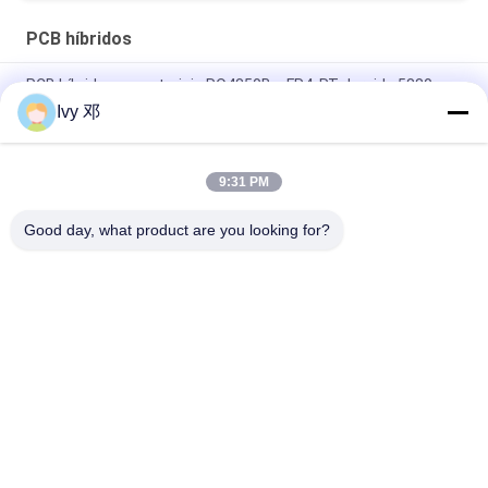
PCB híbridos
PCB híbrido em materiais RO4350B e FR4, RT duroide 5880
Ivy 邓
F4BM265 PCB híbrido de 4 camadas com impedância
controlada com vias cegas
9:31 PM
o PWB híbrido de 4 camadas fez em 20mil RO4350B e FR-4
para o transceptor de GPS
Good day, what product are you looking for?
Categorias populares
Todos
Placa Do PWB De 
Placa Do PWB Do RF
Rogers
Placa Do PWB De 
PWB Taconic
PTFE
F4B PCB
PCB Multicamada