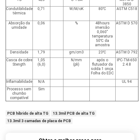
3850
Condutibilidade
0,71
W/M/oK
80℃
ASTM C518
térmica
Absorção da
0,06
%
48hours
ASTM D 570
umidade
imersão
0,060"
temperatura
50℃ da
amostra
Densidade
1,79
gm/cm3
23℃
ASTM D 792
Casca de cobre
1,05
N/mm
após o
IPC-TM-650
Stength
(6,0)
(pli)
flutuador da
2.4.8
solda 1 onça.
Folha do EDC
Inflamabilidade
N/A
UL 94
Processo sem
Sim
chumbo
compatível
PCB híbrido de alta TG
13.3mil PCB de alta TG
13.3mil 3 camadas de placa de PCB