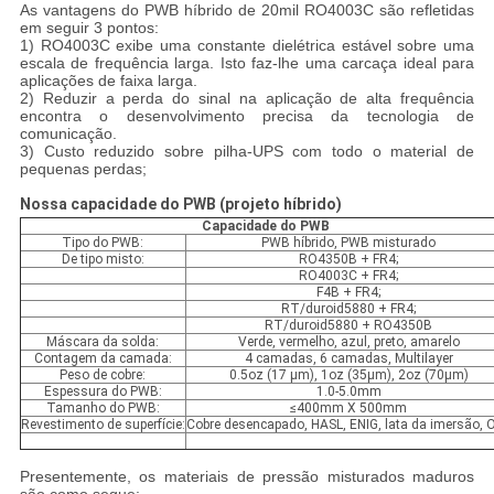
As vantagens do PWB híbrido de 20mil RO4003C são refletidas
em seguir 3 pontos:
1) RO4003C exibe uma constante dielétrica estável sobre uma
escala de frequência larga. Isto faz-lhe uma carcaça ideal para
aplicações de faixa larga.
2) Reduzir a perda do sinal na aplicação de alta frequência
encontra o desenvolvimento precisa da tecnologia de
comunicação.
3) Custo reduzido sobre pilha-UPS com todo o material de
pequenas perdas;
Nossa capacidade do PWB (projeto híbrido)
Capacidade do PWB
Tipo do PWB:
PWB híbrido, PWB misturado
De tipo misto:
RO4350B + FR4;
RO4003C + FR4;
F4B + FR4;
RT/duroid5880 + FR4;
RT/duroid5880 + RO4350B
Máscara da solda:
Verde, vermelho, azul, preto, amarelo
Contagem da camada:
4 camadas, 6 camadas, Multilayer
Peso de cobre:
0.5oz (17 µm), 1oz (35µm), 2oz (70µm)
Espessura do PWB:
1.0-5.0mm
Tamanho do PWB:
≤400mm X 500mm
Revestimento de superfície:
Cobre desencapado, HASL, ENIG, lata da imersão, 
Presentemente, os materiais de pressão misturados maduros
são como segue: