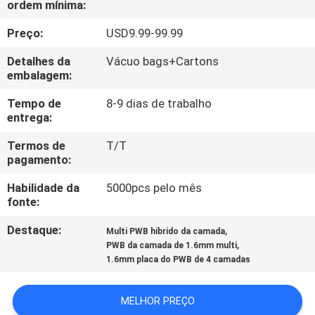
ordem mínima:
À
FÁBRICA
Preço:
USD9.99-99.99
Detalhes da
Vácuo bags+Cartons
CONTROLE
embalagem:
DE
Tempo de
8-9 dias de trabalho
entrega:
QUALIDADE
Termos de
T/T
pagamento:
CONTACTE-
Habilidade da
5000pcs pelo mês
NOS
fonte:
Destaque:
,
Multi PWB híbrido da camada
NOTÍCIAS
,
PWB da camada de 1.6mm multi
1.6mm placa do PWB de 4 camadas
CASOS
MELHOR PREÇO