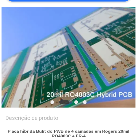
MAPA
DO
SITE
POLÍTICA
DE
PRIVACIDADE
Descrição de produto
Placa híbrida Bulit do PWB de 4 camadas em Rogers 20mil
RO4003C e FR-4