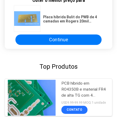
Obter o melhor preço para
Placa híbrida Bulit do PWB de 4
camadas em Rogers 20mil
RO4003C e FR-4
Continue
Top Produtos
PCB híbrido em
RO4350B e material FR4
de alta TG com 4
camadas de vias cegas
USD9.99-99.99 MOQ:1 unidade
CONTATO