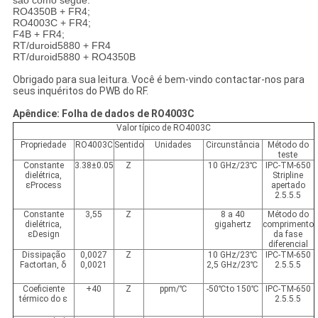
RO4350B + FR4;
RO4003C + FR4;
F4B + FR4;
RT/duroid5880 + FR4
RT/duroid5880 + RO4350B
Obrigado para sua leitura. Você é bem-vindo contactar-nos para
seus inquéritos do PWB do RF.
Apêndice: Folha de dados de RO4003C
Valor típico de RO4003C
Propriedade
RO4003C
Sentido
Unidades
Circunstância
Método do
teste
Constante
3.38±0.05
Z
10 GHz/23℃
IPC-TM-650
dielétrica,
Stripline
εProcess
apertado
2.5.5.5
Constante
3,55
Z
8 a 40
Método do
dielétrica,
gigahertz
comprimento
εDesign
da fase
diferencial
Dissipação
0,0027
Z
10 GHz/23℃
IPC-TM-650
Factortan, δ
0,0021
2,5 GHz/23℃
2.5.5.5
Coeficiente
+40
Z
ppm/℃
-50℃to 150℃
IPC-TM-650
térmico do ε
2.5.5.5