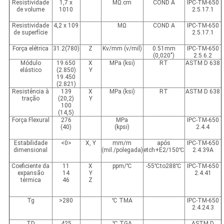
Resistividade
1,7 x
MΩ.cm
COND A
IPC-TM-650
de volume
1010
2.5.17.1
Resistividade
4,2 x 109
MΩ
COND A
IPC-TM-650
de superfície
2.5.17.1
Força elétrica
31.2(780)
Z
Kv/mm (v/mil)
0.51mm
IPC-TM-650
(0,020")
2.5.6.2
Módulo
19.650
X
MPa (ksi)
RT
ASTM D 638
elástico
(2.850)
Y
19.450
(2.821)
Resistência à
139
X
MPa (ksi)
RT
ASTM D 638
tração
(20,2)
Y
100
(14,5)
Força Flexural
276
MPa
IPC-TM-650
(40)
(kpsi)
2.4.4
Estabilidade
<0>
X, Y
mm/m
após
IPC-TM-650
dimensional
(mil./polegada)
etch+E2/150℃
2.4.39A
Coeficiente da
11
X
ppm/℃
-55℃to288℃
IPC-TM-650
expansão
14
Y
2.4.41
térmica
46
Z
Tg
>280
℃ TMA
IPC-TM-650
2.4.24.3
TD
425
℃ TGA
ASTM D