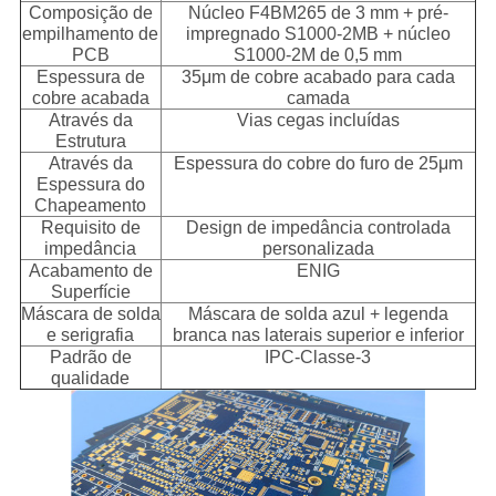
Composição de
Núcleo F4BM265 de 3 mm + pré-
empilhamento de
impregnado S1000-2MB + núcleo
PCB
S1000-2M de 0,5 mm
Espessura de
35μm de cobre acabado para cada
cobre acabada
camada
Através da
Vias cegas incluídas
Estrutura
Através da
Espessura do cobre do furo de 25μm
Espessura do
Chapeamento
Requisito de
Design de impedância controlada
impedância
personalizada
Acabamento de
ENIG
Superfície
Máscara de solda
Máscara de solda azul + legenda
e serigrafia
branca nas laterais superior e inferior
Padrão de
IPC-Classe-3
qualidade