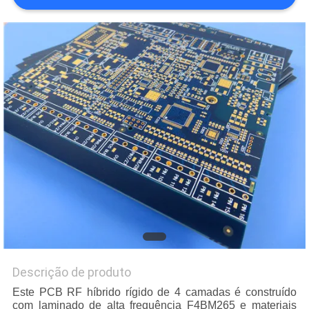
MAPA
DO
SITE
POLÍTICA
DE
PRIVACIDADE
Descrição de produto
Este PCB RF híbrido rígido de 4 camadas é construído
com laminado de alta frequência F4BM265 e materiais