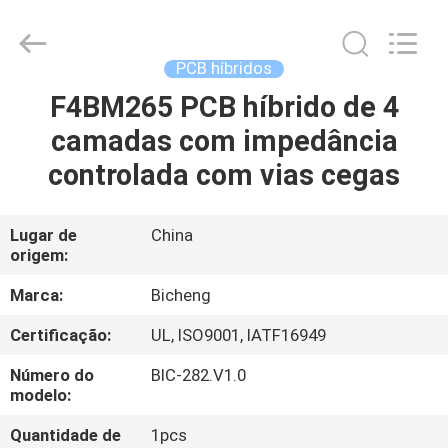
2026
Bicheng
Electronics
Technology
Co.,
PCB híbridos
Ltd.
All
Rights
F4BM265 PCB híbrido de 4
PARA
Reserved.
camadas com impedância
CASA
controlada com vias cegas
PRODUTOS
Lugar de
China
origem:
VÍDEOS
Marca:
Bicheng
SOBRE
Certificação:
UL, ISO9001, IATF16949
NÓS
Número do
BIC-282.V1.0
modelo:
VISITA
Quantidade de
1pcs