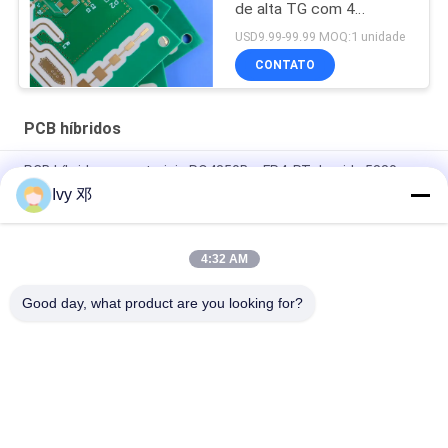
de alta TG com 4
camadas de vias cegas
USD9.99-99.99 MOQ:1 unidade
CONTATO
PCB híbridos
PCB híbrido em materiais RO4350B e FR4, RT duroide 5880
Ivy 邓
F4BM265 PCB híbrido de 4 camadas com impedância
controlada com vias cegas
4:32 AM
o PWB híbrido de 4 camadas fez em 20mil RO4350B e FR-4
para o transceptor de GPS
Good day, what product are you looking for?
Categorias populares
Todos
Placa Do PWB De 
Placa Do PWB Do RF
Rogers