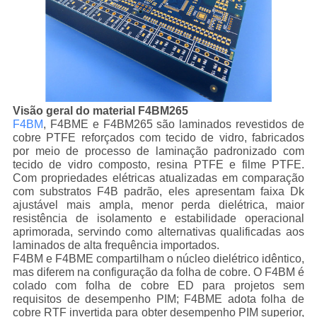
Visão geral do material F4BM265
F4BM
, F4BME e F4BM265 são laminados revestidos de
cobre PTFE reforçados com tecido de vidro, fabricados
por meio de processo de laminação padronizado com
tecido de vidro composto, resina PTFE e filme PTFE.
Com propriedades elétricas atualizadas em comparação
com substratos F4B padrão, eles apresentam faixa Dk
ajustável mais ampla, menor perda dielétrica, maior
resistência de isolamento e estabilidade operacional
aprimorada, servindo como alternativas qualificadas aos
laminados de alta frequência importados.
F4BM e F4BME compartilham o núcleo dielétrico idêntico,
mas diferem na configuração da folha de cobre. O F4BM é
colado com folha de cobre ED para projetos sem
requisitos de desempenho PIM; F4BME adota folha de
cobre RTF invertida para obter desempenho PIM superior,