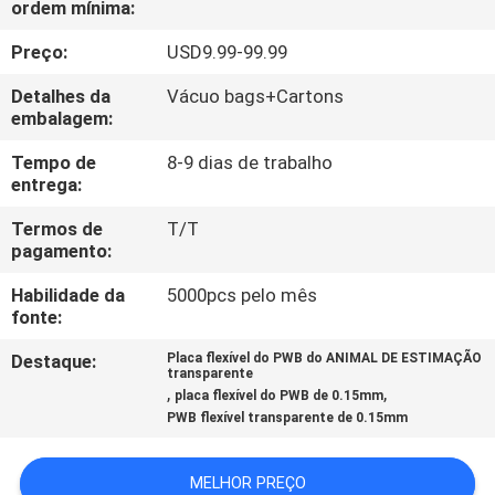
ordem mínima:
À
FÁBRICA
Preço:
USD9.99-99.99
Detalhes da
Vácuo bags+Cartons
CONTROLE
embalagem:
DE
Tempo de
8-9 dias de trabalho
entrega:
QUALIDADE
Termos de
T/T
pagamento:
CONTACTE-
Habilidade da
5000pcs pelo mês
NOS
fonte:
Destaque:
Placa flexível do PWB do ANIMAL DE ESTIMAÇÃO
NOTÍCIAS
transparente
,
,
placa flexível do PWB de 0.15mm
PWB flexível transparente de 0.15mm
CASOS
MELHOR PREÇO