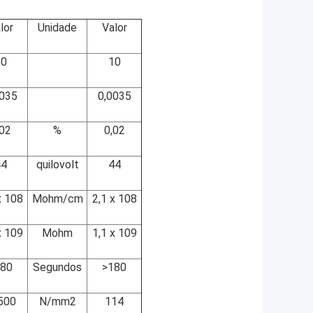
lor
Unidade
Valor
10
10
0035
0,0035
,02
%
0,02
44
quilovolt
44
x 108
Mohm/cm
2,1 x 108
x 109
Mohm
1,1 x 109
180
Segundos
>180
500
N/mm2
114