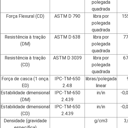
polegada
quadrada
Força Flexural (CD)
ASTM D 790
libra por
15
polegada
quadrada
Resistência à tração
ASTM D 638
libra por
7
(DM)
polegada
quadrada
Resistência à tração
ASTM D 3039
libra por
6
(CD)
polegada
quadrada
Força de casca (1 onça.
IPC-TM-650
libras/polegada
ED)
2.4.8
linear
Estabilidade dimensional
IPC-TM-650
in/in
-0,
(DM)
2.4.39
Estabilidade dimensional
IPC-TM-650
in/in
-0,
(CD)
2.4.39
Densidade (gravidade
g/cm3
3
específica)