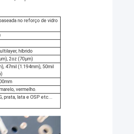
baseada no reforço de vidro
0
tilayer, híbrido
5µm), 2oz (70µm)
), 47mil (1.194mm), 50mil
)
500mm
amarelo, vermelho.
 prata, lata e OSP etc….