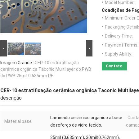
Model Number:
Condições de Pag
Minimum Order Q
Packaging Detail
Delivery Time:
Payment Terms:
Supply Ability:
Imagem Grande :
CER-10 estratificação
Contato
cerâmica orgânica Taconic Multilayer do PWB
do PWB 25mil 0.635mm RF
CER-10 estratificação cerâmica orgânica Taconic Multila
descrição
Laminado cerâmico orgânico à base
Cont
Material base:
de reforço de vidro tecido.
camad
25mil (0,635mm), 30mil(0,762mm),