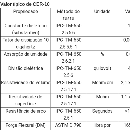
Valor típico de CER-10
Propriedade
Método do
Unidade
Va
teste
Constante dielétrico
IPC-TM-650
(substantivo)
2.5.5.6
Fator de dissipação 10
IPC-TM-650
0,
gigahertz
2.5.5.5 .1
Absorção da umidade
IPC-TM-650
%
0
2.6.2.1
Divisão dielétrica
IPC-TM-650
quilovolt
2.5.6
Resistividade de volume
IPC-TM-650
Mohm/cm
2,1 
2.5.17.1
Resistividade de
IPC-TM-650
Mohm
1,1 
superfície
2.5.17.1
Resistência de arco
IPC-TM-650
Segundos
>
2.5.1
Força Flexural (DM)
ASTM D 790
libra por
16