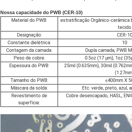
Nossa capacidade do PWB (CER-10)
Material do PWB:
estratificação Orgânico-cerâmica 
tecido.
Designação:
CER-1
Constante dielétrica:
10
Contagem da camada:
Dupla camada, PWB Mul
Peso de cobre:
0.5oz (17 µm), 1oz (3
Espessura do PWB:
25mil (0.635mm), 30mil (0.762mm
(1.27mm
Tamanho do PWB:
≤400mm X 
Máscara da solda:
Etc. verde, preto, azul, 
Revestimento de
Cobre desencapado, HASL, ENIG,
superfície: