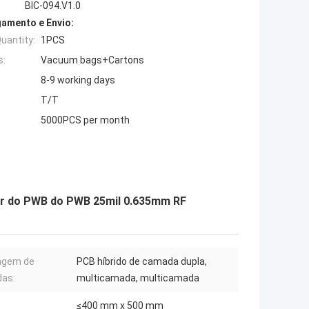
BIC-094.V1.0
amento e Envio:
uantity:
1PCS
s:
Vacuum bags+Cartons
8-9 working days
T/T
5000PCS per month
yer do PWB do PWB 25mil 0.635mm RF
agem de
PCB híbrido de camada dupla,
as:
multicamada, multicamada
≤400 mm x 500 mm