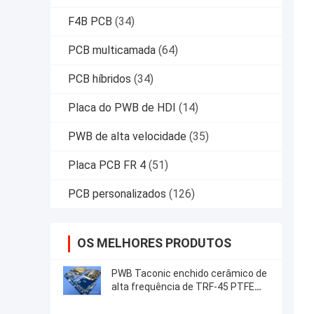
F4B PCB
(34)
PCB multicamada
(64)
PCB híbridos
(34)
Placa do PWB de HDI
(14)
PWB de alta velocidade
(35)
Placa PCB FR 4
(51)
PCB personalizados
(126)
OS MELHORES PRODUTOS
PWB Taconic enchido cerâmico de
alta frequência de TRF-45 PTFE
para a antena de GPS